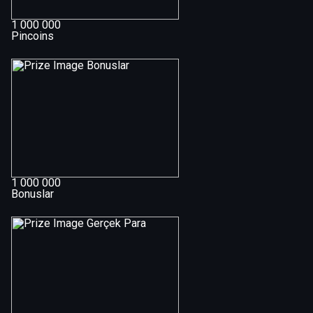
1 000 000
Pincoins
1 000 000
Bonuslar