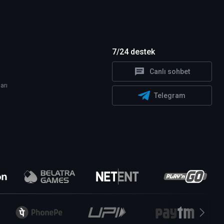
7/24 destek
Canlı sohbet
arı
Telegram