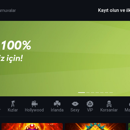
Kayıt olun ve i
urnuvalar
 100%
z için!
r
Kızlar
Hollywood
İrlanda
Sexy
VIP
Korsanlar
Ma