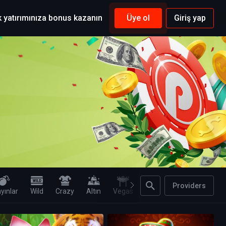
lk yatırımınıza bonus kazanın
Üye ol
Giriş yap
Providers
yınlar
Wild
Crazy
Altın
Vegas
Popüler
Elmaslar
M