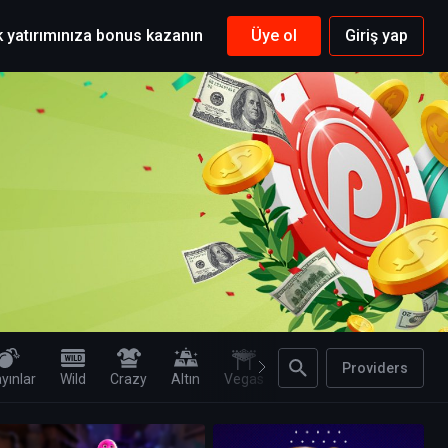
lk yatırımınıza bonus kazanın
Üye ol
Giriş yap
Providers
yınlar
Wild
Crazy
Altın
Vegas
Popüler
Elmaslar
M