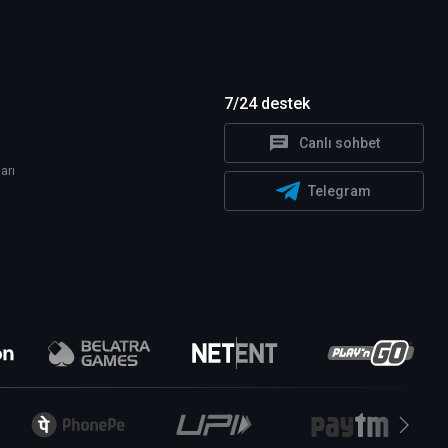
7/24 destek
Canlı sohbet
arı
Telegram