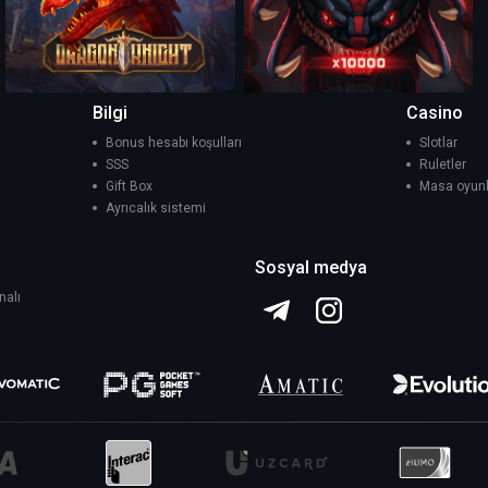
Bilgi
Casino
Bonus hesabı koşulları
Slotlar
SSS
Ruletler
Gift Box
Masa oyunl
Ayrıcalık sistemi
Sosyal medya
nalı